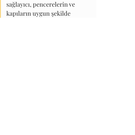
sağlayıcı, pencerelerin ve 
kapıların uygun şekilde 
takılmasını ve işlevselliğini 
sağlamak için deneyimli 
teknisyenler tarafından 
profesyonel kurulum 
sunmalıdır.
Garanti Ve Satış Sonrası Destek
Ürünleri için sağlanan garanti 
ve sundukları satış sonrası 
desteğin düzeyi hakkında bilgi 
edinin. Saygın bir şirket, 
ürünlerinin arkasında durmalı 
ve herhangi bir sorun çıkması 
durumunda size yardımcı 