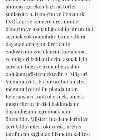
alınması gereken bazı faktörler 
şunlardır:  1. Deneyim ve Uzmanlık: 
PVC kapı ve pencere üretiminde 
deneyim ve uzmanlığa sahip bir üretici 
seçmek çok önemlidir. Uzun yıllara 
dayanan deneyim, üreticinin 
endüstrinin zorluklarını karşılamak 
ve müşteri beklentilerini aşmak için 
gereken bilgi ve uzmanlığa sahip 
olduğunu göstermektedir. 2. Müşteri 
Memnuniyeti: İyi bir üretici müşteri 
memnuniyetini ön planda tutar. 
Referansları kontrol etmek, önceki 
müşterilerin üretici hakkında ne 
düşündüğünü öğrenmek için 
önemlidir. Müşteri incelemelerini ve 
geri bildirimleri okuyarak, üretici 
tarafından sağlanan hizmetin kalitesi 